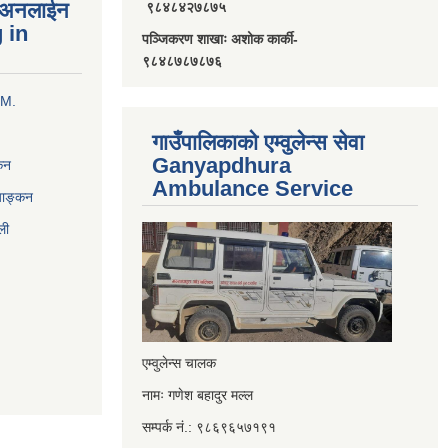
्ण अनलाईन
९८४८४२७८७५
 in
पञ्जिकरण शाखाः अशोक कार्की-
९८४८७८७८७६
RM.
गाउँपालिकाको एम्वुलेन्स सेवा
Ganyapdhura
्कन
Ambulance Service
्याङ्कन
ली
एम्वुलेन्स चालक
नामः गणेश बहादुर मल्ल
सम्पर्क नं.: ९८६९६५७१९१