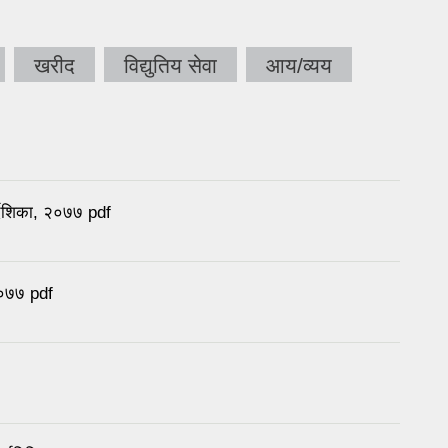
खरीद
विद्युतिय सेवा
आय/व्यय
र्देशिका, २०७७ pdf
 २०७७ pdf