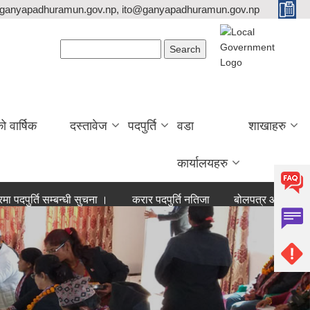
ganyapadhuramun.gov.np, ito@ganyapadhuramun.gov.np
Search form
Search
वार्षिक
दस्तावेज
पदपुर्ति
वडा
शाखाहरु
कार्यालयहरु
ि सम्बन्धी सुचना ।
करार पदपुर्ति नतिजा
बोलपत्र आह्वान सम्बन्धी सुचन