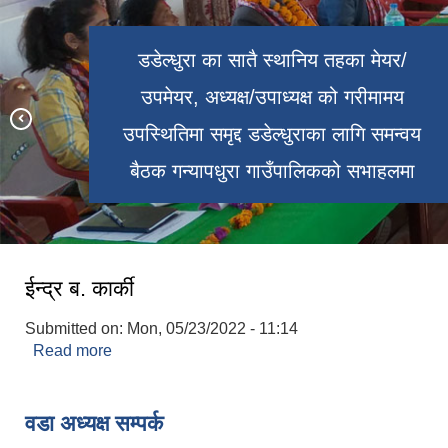
डडेल्धुरा का सातै स्थानिय तहका मेयर/
उपमेयर, अध्यक्ष/उपाध्यक्ष को गरीमामय
गन्यापधुरा गाउँपालिकाको केन्द्र विन्दु गणेशपुर,
गन्यापधुरा गाउँपालिकको नमुना कृषि फर्म देखि
उपस्थितिमा समृद्द डडेल्धुराका लागि समन्वय
बडाल मा रहेको बडालको मेला (बडालकी जातँ)
बैठक गन्यापधुरा गाउँपालिकको सभाहलमा
देखिने मनोरम दृश्य
ईन्द्र ब. कार्की
Submitted on:
Mon, 05/23/2022 - 11:14
Read more
about ईन्द्र ब. कार्की
वडा अध्यक्ष सम्पर्क