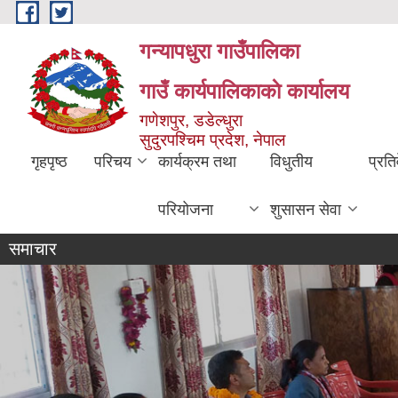
Skip to main content
गन्यापधुरा गाउँपालिका
गाउँ कार्यपालिकाकाे कार्यालय
गणेशपुर, डडेल्धुरा
सुदुरपश्चिम प्रदेश, नेपाल
गृहपृष्ठ
परिचय
कार्यक्रम तथा
विधुतीय
प्रति
परियोजना
शुसासन सेवा
समाचार