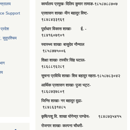
न्त्रालय
कार्यालय प्रमुखः दिलिप कुमार तामाङ-९८५८७८८७०७
nce Support
प्रशासन शाखाः मीन बहादुर विष्ट-
९८४८४३३९६९
 प्रदेश
पूर्वाधार विकास शाखाः ई. -
९८४१६०७९०१
य, सुदुपश्चिम
स्वास्थ्य शाखाः बासुदेव नौन्याल
९८५८७७५००६
शिक्षा शाखाः तस्वीर सिंह घटाल-
भाग
९८६८८९६२८९
ालय
सुचना प्रविधि शाखाः शिव बहादुर महता-९८५८७८३०४२
आर्थिक प्रशासन शाखाः पुजा भट्ट-
९८६८७३७८०९
जिन्सि शाखाः नर बहादुर वुढा-
९८४८६३१४८५
कृषि/पशु वि. शाखा योगेन्द्र पाण्डेय- ९८४८७३५४१५
रोजगार शाखाः कल्पना चौधरी-