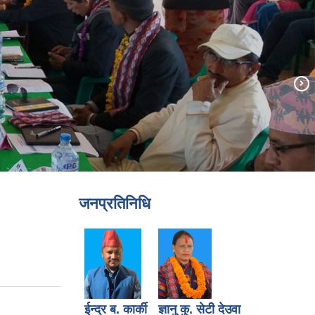
जनप्रतिनिधि
ईन्द्र ब. कार्की
ज्ञानु कु. सेटी देउवा