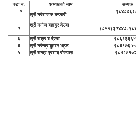
वडा न.
अध्यक्षको नाम
सम्पर्क
१
९८४८७६
श्री नरेश राज भण्डारी
श्री मनोज बहादुर देउबा
२
९८५१३३२४४७, ९८
३
श्री चक्र ब देउबा
९८६९३३६४
४
श्री नरेन्द्र कुमार भट्ट
९८४८७६५५
५
श्री चन्द्र प्रशाद रोस्यारा
९८४८७१०२