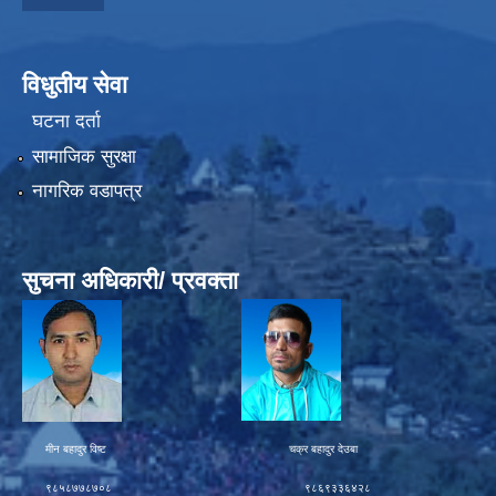
विधुतीय सेवा
घटना दर्ता
सामाजिक सुरक्षा
नागरिक वडापत्र
सुचना अधिकारी/ प्रवक्ता
मीन बहादुर विष्ट चक्र बहादुर देउबा
९८५८७७८७०८ ९८६९३३६४२८