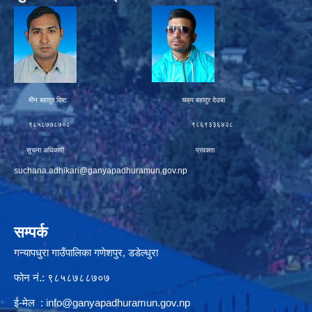
मीन बहादुर विष्ट चक्र बहादुर देउबा
९८५८७७८७०८ ९८६९३३६४२८
सुचना अधिकारी प्रवक्ता
suchana.adhikari@ganyapadhuramun.gov.np
सम्पर्क
गन्यापधुरा गाउँपालिका गणेशपुर, डडेल्धुरा
फोन नं.: ९८५८७८८७०७
ई-मेल :
info@ganyapadhuramun.gov.np