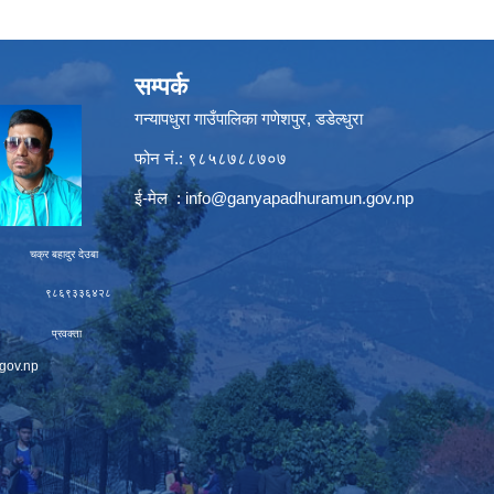
सम्पर्क
गन्यापधुरा गाउँपालिका गणेशपुर, डडेल्धुरा
फोन नं.: ९८५८७८८७०७
ई-मेल :
info@ganyapadhuramun.gov.np
ादुर देउबा
९३३६४२८
रवक्ता
gov.np