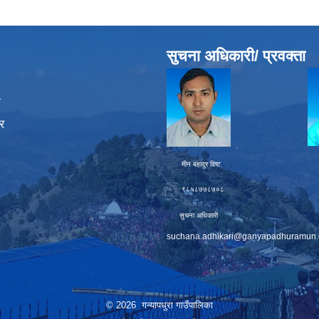
सुचना अधिकारी/ प्रवक्ता
ा
र
मीन बहादुर विष्ट चक्र बह
९८५८७७८७०८ ९८६
सुचना अधिकारी प्
suchana.adhikari@ganyapadhuramun.
© 2026 गन्यापधुरा गाउँपालिका