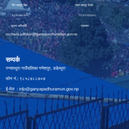
मीन बहादुर विष्ट चक्र बहादुर देउबा
९८५८७७८७०८ ९८६९३३६४२८
सुचना अधिकारी प्रवक्ता
suchana.adhikari@ganyapadhuramun.gov.np
सम्पर्क
गन्यापधुरा गाउँपालिका गणेशपुर, डडेल्धुरा
फोन नं.: ९८५८७८८७०७
ई-मेल :
info@ganyapadhuramun.gov.np