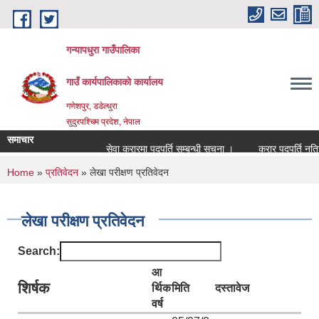
Skip to main content
गन्यापधुरा गाउँपालिका
गाउँ कार्यपालिकाकाे कार्यालय
गणेशपुर, डडेल्धुरा
सुदुरपश्चिम प्रदेश, नेपाल
समाचार
सेवा करारमा पदपुर्ति सम्बन्धी सुचना ।
करार पदपुर्ति नतिजा
You are here
Home
»
प्रतिवेदन
» लेखा परीक्षण प्रतिवेदन
लेखा परीक्षण प्रतिवेदन
Search:
आ
शिर्षक
र्थिक
मिति
दस्तावेज
वर्ष