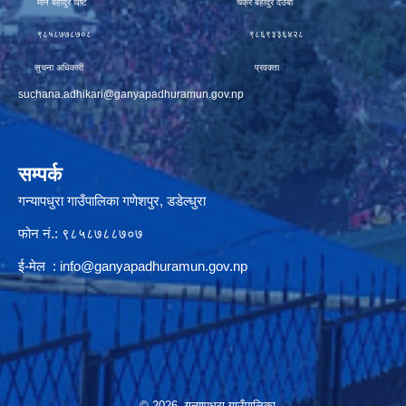
मीन बहादुर विष्ट चक्र बहादुर देउबा
९८५८७७८७०८ ९८६९३३६४२८
सुचना अधिकारी प्रवक्ता
suchana.adhikari@ganyapadhuramun.gov.np
सम्पर्क
गन्यापधुरा गाउँपालिका गणेशपुर, डडेल्धुरा
फोन नं.: ९८५८७८८७०७
ई-मेल :
info@ganyapadhuramun.gov.np
© 2026 गन्यापधुरा गाउँपालिका