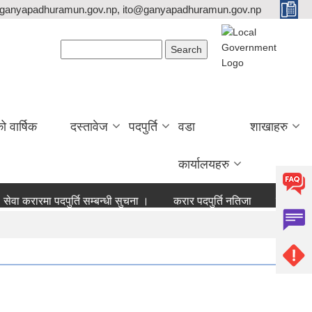
ganyapadhuramun.gov.np, ito@ganyapadhuramun.gov.np
Search form
Search
वार्षिक
दस्तावेज
पदपुर्ति
वडा
शाखाहरु
कार्यालयहरु
ा करारमा पदपुर्ति सम्बन्धी सुचना ।
करार पदपुर्ति नतिजा
बोलपत्र आह्व