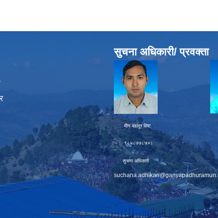
सुचना अधिकारी/ प्रवक्ता
ा
र
मीन बहादुर विष्ट चक्र बह
९८५८७७८७०८ ९८६
सुचना अधिकारी प्
suchana.adhikari@ganyapadhuramun.