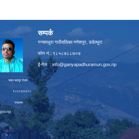
सम्पर्क
गन्यापधुरा गाउँपालिका गणेशपुर, डडेल्धुरा
फोन नं.: ९८५८७८८७०७
ई-मेल :
info@ganyapadhuramun.gov.np
ादुर देउबा
९३३६४२८
रवक्ता
gov.np