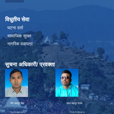
विधुतीय सेवा
घटना दर्ता
सामाजिक सुरक्षा
नागरिक वडापत्र
सुचना अधिकारी/ प्रवक्ता
मीन बहादुर विष्ट चक्र बहादुर देउबा
९८५८७७८७०८ ९८६९३३६४२८