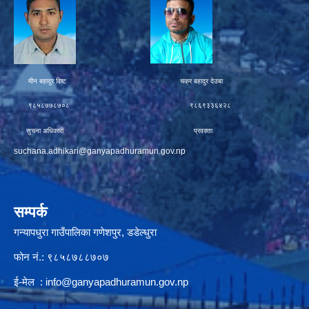
मीन बहादुर विष्ट चक्र बहादुर देउबा
९८५८७७८७०८ ९८६९३३६४२८
सुचना अधिकारी प्रवक्ता
suchana.adhikari@ganyapadhuramun.gov.np
सम्पर्क
गन्यापधुरा गाउँपालिका गणेशपुर, डडेल्धुरा
फोन नं.: ९८५८७८८७०७
ई-मेल :
info@ganyapadhuramun.gov.np