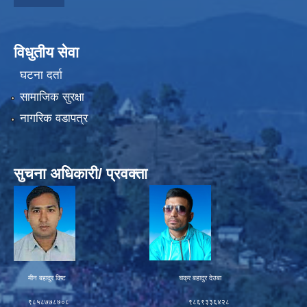
विधुतीय सेवा
घटना दर्ता
सामाजिक सुरक्षा
नागरिक वडापत्र
सुचना अधिकारी/ प्रवक्ता
मीन बहादुर विष्ट चक्र बहादुर देउबा
९८५८७७८७०८ ९८६९३३६४२८