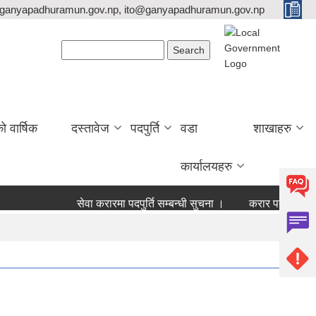
ganyapadhuramun.gov.np, ito@ganyapadhuramun.gov.np
Search form
Search
वार्षिक
दस्तावेज
पदपुर्ति
वडा
शाखाहरु
कार्यालयहरु
सेवा करारमा पदपुर्ति सम्बन्धी सुचना ।
करार पदपुर्ति नतिजा