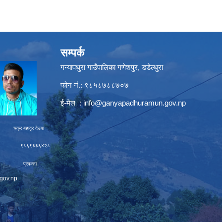
सम्पर्क
गन्यापधुरा गाउँपालिका गणेशपुर, डडेल्धुरा
फोन नं.: ९८५८७८८७०७
ई-मेल :
info@ganyapadhuramun.gov.np
ादुर देउबा
९३३६४२८
रवक्ता
gov.np