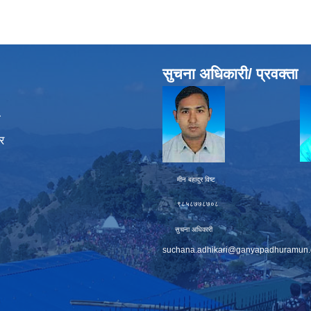
सुचना अधिकारी/ प्रवक्ता
ा
र
मीन बहादुर विष्ट चक्र बह
९८५८७७८७०८ ९८६
सुचना अधिकारी प्
suchana.adhikari@ganyapadhuramun.