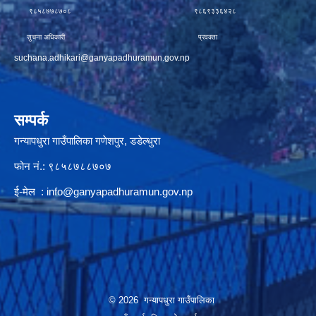
९८५८७७८७०८ ९८६९३३६४२८
सुचना अधिकारी प्रवक्ता
suchana.adhikari@ganyapadhuramun.gov.np
सम्पर्क
गन्यापधुरा गाउँपालिका गणेशपुर, डडेल्धुरा
फोन नं.: ९८५८७८८७०७
ई-मेल :
info@ganyapadhuramun.gov.np
© 2026 गन्यापधुरा गाउँपालिका