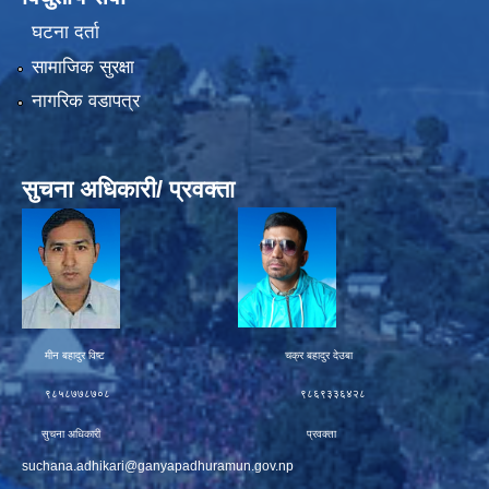
घटना दर्ता
सामाजिक सुरक्षा
नागरिक वडापत्र
सुचना अधिकारी/ प्रवक्ता
मीन बहादुर विष्ट चक्र बहादुर देउबा
९८५८७७८७०८ ९८६९३३६४२८
सुचना अधिकारी प्रवक्ता
suchana.adhikari@ganyapadhuramun.gov.np