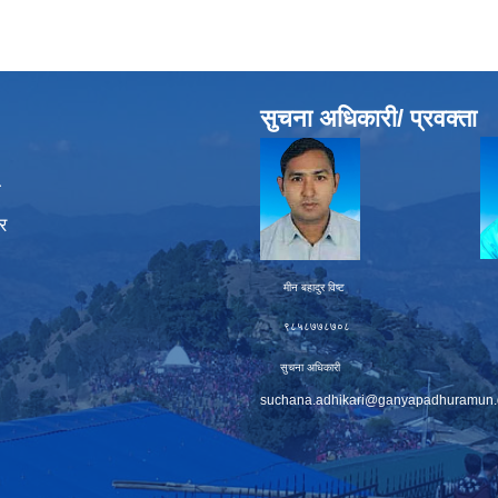
सुचना अधिकारी/ प्रवक्ता
ा
र
मीन बहादुर विष्ट चक्र बह
९८५८७७८७०८ ९८६
सुचना अधिकारी प्
suchana.adhikari@ganyapadhuramun.