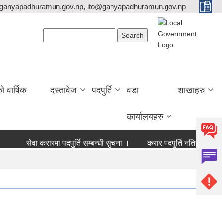
ganyapadhuramun.gov.np, ito@ganyapadhuramun.gov.np
Search form
Search
वार्षिक
दस्तावेज
पदपुर्ति
वडा
शाखाहरु
कार्यालयहरु
सेवा करारमा पदपुर्ति सम्बन्धी सुचना ।
करार पदपुर्ति नतिजा
बोलप