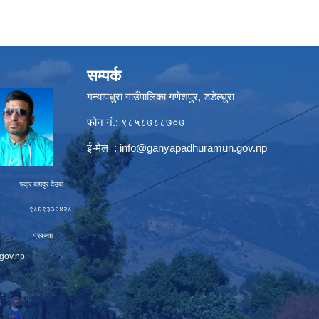
सम्पर्क
गन्यापधुरा गाउँपालिका गणेशपुर, डडेल्धुरा
फोन नं.: ९८५८७८८७०७
ई-मेल :
info@ganyapadhuramun.gov.np
ादुर देउबा
९३३६४२८
रवक्ता
gov.np