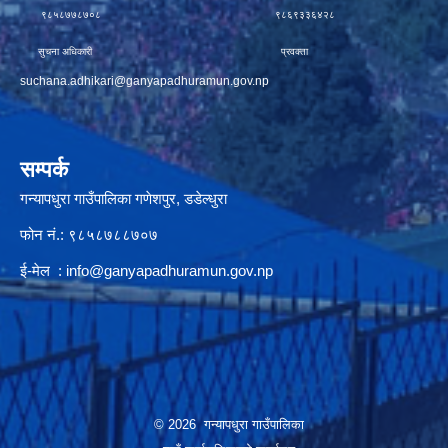
९८५८७७८७०८ ९८६९३३६४२८
सुचना अधिकारी प्रवक्ता
suchana.adhikari@ganyapadhuramun.gov.np
सम्पर्क
गन्यापधुरा गाउँपालिका गणेशपुर, डडेल्धुरा
फोन नं.: ९८५८७८८७०७
ई-मेल :
info@ganyapadhuramun.gov.np
© 2026 गन्यापधुरा गाउँपालिका