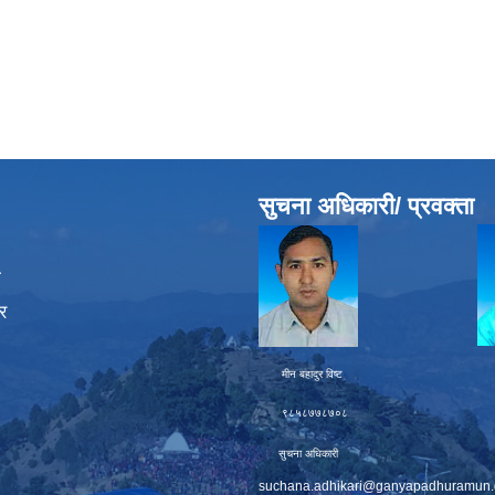
सुचना अधिकारी/ प्रवक्ता
ा
र
मीन बहादुर विष्ट चक्र बह
९८५८७७८७०८ ९८६
सुचना अधिकारी प्
suchana.adhikari@ganyapadhuramun.