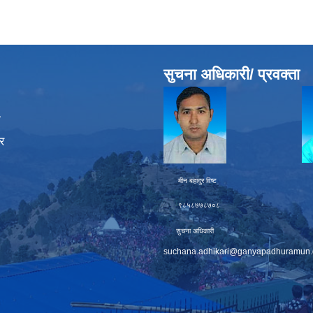
सुचना अधिकारी/ प्रवक्ता
ा
र
मीन बहादुर विष्ट चक्र बह
९८५८७७८७०८ ९८६
सुचना अधिकारी प्
suchana.adhikari@ganyapadhuramun.