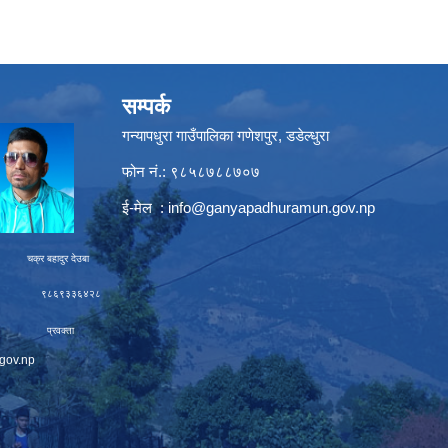
सम्पर्क
गन्यापधुरा गाउँपालिका गणेशपुर, डडेल्धुरा
फोन नं.: ९८५८७८८७०७
ई-मेल :
info@ganyapadhuramun.gov.np
ादुर देउबा
९३३६४२८
रवक्ता
gov.np