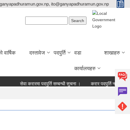
ganyapadhuramun.gov.np, ito@ganyapadhuramun.gov.np
Search form
Search
वार्षिक
दस्तावेज
पदपुर्ति
वडा
शाखाहरु
कार्यालयहरु
सेवा करारमा पदपुर्ति सम्बन्धी सुचना ।
करार पदपुर्ति नतिजा
बो