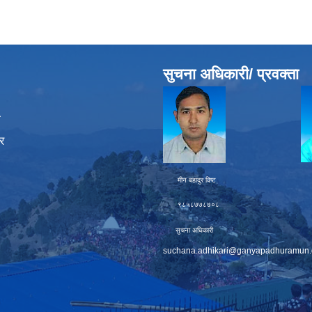
सुचना अधिकारी/ प्रवक्ता
ा
र
मीन बहादुर विष्ट चक्र बह
९८५८७७८७०८ ९८६
सुचना अधिकारी प्
suchana.adhikari@ganyapadhuramun.