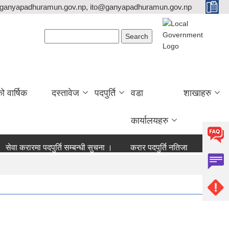
ganyapadhuramun.gov.np, ito@ganyapadhuramun.gov.np
Search form
Search
वार्षिक
दस्तावेज
पदपुर्ति
वडा
शाखाहरु
कार्यालयहरु
वा करारमा पदपुर्ति सम्बन्धी सुचना ।
करार पदपुर्ति नतिजा
बोलपत्र आह्