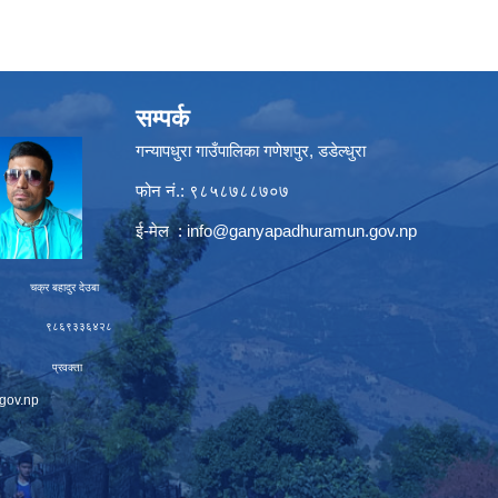
सम्पर्क
गन्यापधुरा गाउँपालिका गणेशपुर, डडेल्धुरा
फोन नं.: ९८५८७८८७०७
ई-मेल :
info@ganyapadhuramun.gov.np
ादुर देउबा
९३३६४२८
रवक्ता
gov.np