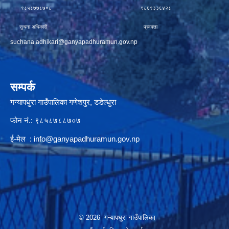
९८५८७७८७०८ ९८६९३३६४२८
सुचना अधिकारी प्रवक्ता
suchana.adhikari@ganyapadhuramun.gov.np
सम्पर्क
गन्यापधुरा गाउँपालिका गणेशपुर, डडेल्धुरा
फोन नं.: ९८५८७८८७०७
ई-मेल :
info@ganyapadhuramun.gov.np
© 2026 गन्यापधुरा गाउँपालिका