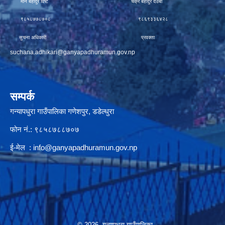
मीन बहादुर विष्ट चक्र बहादुर देउबा
९८५८७७८७०८ ९८६९३३६४२८
सुचना अधिकारी प्रवक्ता
suchana.adhikari@ganyapadhuramun.gov.np
सम्पर्क
गन्यापधुरा गाउँपालिका गणेशपुर, डडेल्धुरा
फोन नं.: ९८५८७८८७०७
ई-मेल :
info@ganyapadhuramun.gov.np
© 2026 गन्यापधुरा गाउँपालिका