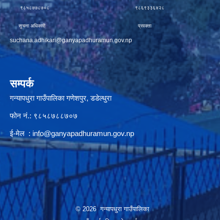
९८५८७७८७०८ ९८६९३३६४२८
सुचना अधिकारी प्रवक्ता
suchana.adhikari@ganyapadhuramun.gov.np
सम्पर्क
गन्यापधुरा गाउँपालिका गणेशपुर, डडेल्धुरा
फोन नं.: ९८५८७८८७०७
ई-मेल :
info@ganyapadhuramun.gov.np
© 2026 गन्यापधुरा गाउँपालिका