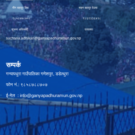
मीन बहादुर विष्ट चक्र बहादुर देउबा
९८५८७७८७०८ ९८६९३३६४२८
सुचना अधिकारी प्रवक्ता
suchana.adhikari@ganyapadhuramun.gov.np
सम्पर्क
गन्यापधुरा गाउँपालिका गणेशपुर, डडेल्धुरा
फोन नं.: ९८५८७८८७०७
ई-मेल :
info@ganyapadhuramun.gov.np