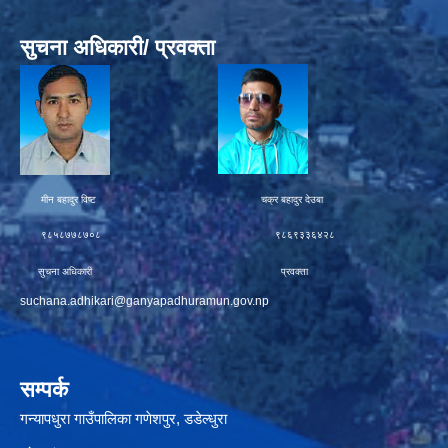
सुचना अधिकारी/ प्रवक्ता
मीन बहादुर विष्ट चक्र बहादुर देउबा
९८५८७७८७०८ ९८६९३३६४२८
सुचना अधिकारी प्रवक्ता
suchana.adhikari@ganyapadhuramun.gov.np
सम्पर्क
गन्यापधुरा गाउँपालिका गणेशपुर, डडेल्धुरा