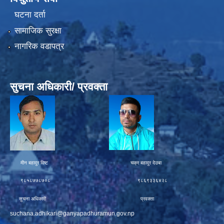
घटना दर्ता
सामाजिक सुरक्षा
नागरिक वडापत्र
सुचना अधिकारी/ प्रवक्ता
मीन बहादुर विष्ट चक्र बहादुर देउबा
९८५८७७८७०८ ९८६९३३६४२८
सुचना अधिकारी प्रवक्ता
suchana.adhikari@ganyapadhuramun.gov.np