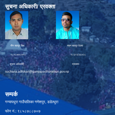
सुचना अधिकारी/ प्रवक्ता
मीन बहादुर विष्ट चक्र बहादुर देउबा
९८५८७७८७०८ ९८६९३३६४२८
सुचना अधिकारी प्रवक्ता
suchana.adhikari@ganyapadhuramun.gov.np
सम्पर्क
गन्यापधुरा गाउँपालिका गणेशपुर, डडेल्धुरा
फोन नं.: ९८५८७८८७०७