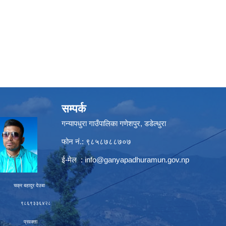
सम्पर्क
गन्यापधुरा गाउँपालिका गणेशपुर, डडेल्धुरा
फोन नं.: ९८५८७८८७०७
ई-मेल :
info@ganyapadhuramun.gov.np
ादुर देउबा
९३३६४२८
रवक्ता