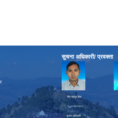
सुचना अधिकारी/ प्रवक्ता
ा
र
मीन बहादुर विष्ट चक्र बह
९८५८७७८७०८ ९८६
सुचना अधिकारी प्