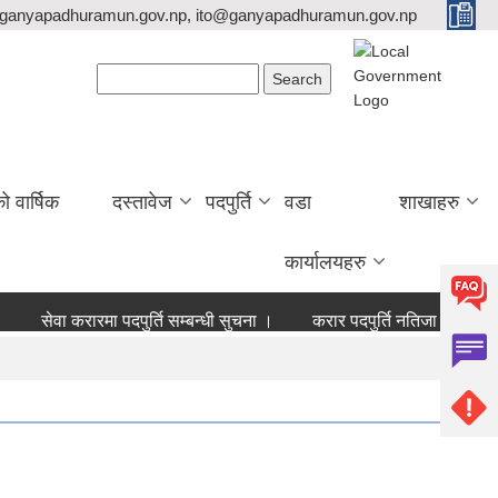
ganyapadhuramun.gov.np, ito@ganyapadhuramun.gov.np
Search form
Search
वार्षिक
दस्तावेज
पदपुर्ति
वडा
शाखाहरु
कार्यालयहरु
सेवा करारमा पदपुर्ति सम्बन्धी सुचना ।
करार पदपुर्ति नतिजा
बोलपत्