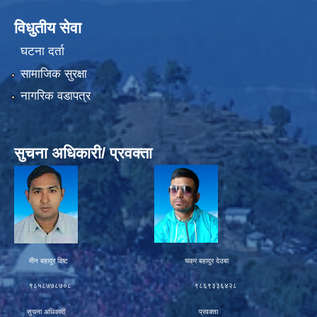
विधुतीय सेवा
घटना दर्ता
सामाजिक सुरक्षा
नागरिक वडापत्र
सुचना अधिकारी/ प्रवक्ता
मीन बहादुर विष्ट चक्र बहादुर देउबा
९८५८७७८७०८ ९८६९३३६४२८
सुचना अधिकारी प्रवक्ता