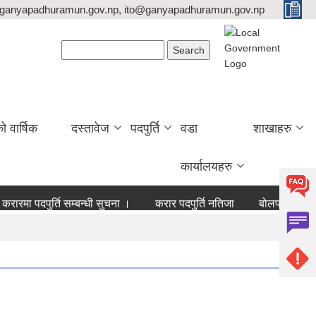
ganyapadhuramun.gov.np, ito@ganyapadhuramun.gov.np
Search form
Search
वार्षिक
दस्तावेज
पदपुर्ति
वडा
शाखाहरु
कार्यालयहरु
ारमा पदपुर्ति सम्बन्धी सुचना ।
करार पदपुर्ति नतिजा
बोलपत्र आह्वान स