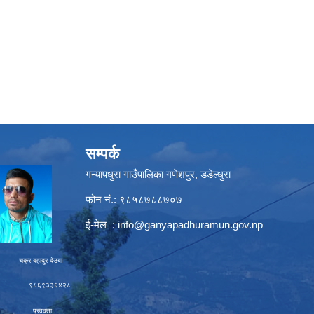
सम्पर्क
गन्यापधुरा गाउँपालिका गणेशपुर, डडेल्धुरा
फोन नं.: ९८५८७८८७०७
ई-मेल :
info@ganyapadhuramun.gov.np
ादुर देउबा
९३३६४२८
रवक्ता