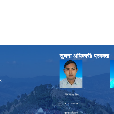
सुचना अधिकारी/ प्रवक्ता
ा
र
मीन बहादुर विष्ट चक्र बह
९८५८७७८७०८ ९८६
सुचना अधिकारी प्