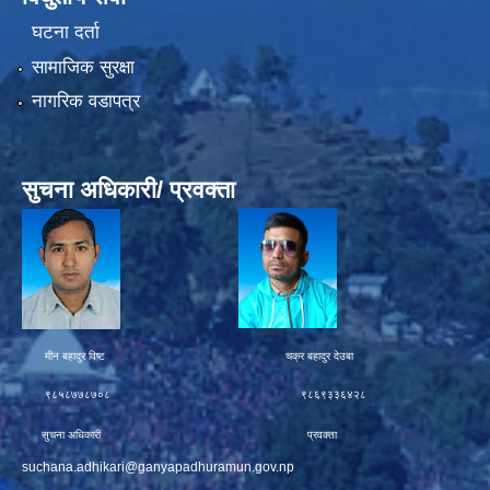
घटना दर्ता
सामाजिक सुरक्षा
नागरिक वडापत्र
सुचना अधिकारी/ प्रवक्ता
मीन बहादुर विष्ट चक्र बहादुर देउबा
९८५८७७८७०८ ९८६९३३६४२८
सुचना अधिकारी प्रवक्ता
suchana.adhikari@ganyapadhuramun.gov.np