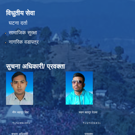
विधुतीय सेवा
घटना दर्ता
सामाजिक सुरक्षा
नागरिक वडापत्र
सुचना अधिकारी/ प्रवक्ता
मीन बहादुर विष्ट चक्र बहादुर देउबा
९८५८७७८७०८ ९८६९३३६४२८
सुचना अधिकारी प्रवक्ता