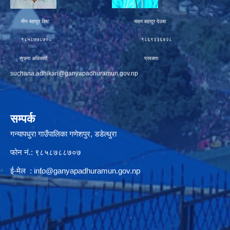
मीन बहादुर विष्ट चक्र बहादुर देउबा
९८५८७७८७०८ ९८६९३३६४२८
सुचना अधिकारी प्रवक्ता
suchana.adhikari@ganyapadhuramun.gov.np
सम्पर्क
गन्यापधुरा गाउँपालिका गणेशपुर, डडेल्धुरा
फोन नं.: ९८५८७८८७०७
ई-मेल :
info@ganyapadhuramun.gov.np