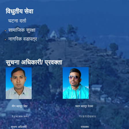
विधुतीय सेवा
घटना दर्ता
सामाजिक सुरक्षा
नागरिक वडापत्र
सुचना अधिकारी/ प्रवक्ता
मीन बहादुर विष्ट चक्र बहादुर देउबा
९८५८७७८७०८ ९८६९३३६४२८
सुचना अधिकारी प्रवक्ता