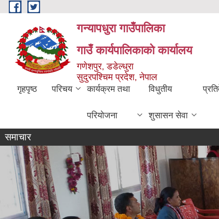
Skip to main content
गन्यापधुरा गाउँपालिका
गाउँ कार्यपालिकाकाे कार्यालय
गणेशपुर, डडेल्धुरा
सुदुरपश्चिम प्रदेश, नेपाल
गृहपृष्ठ
परिचय
कार्यक्रम तथा
विधुतीय
प्रति
परियोजना
शुसासन सेवा
समाचार