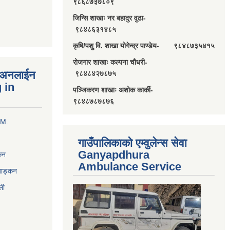
९८६८७३७८०९
जिन्सि शाखाः नर बहादुर वुढा-
९८४८६३१४८५
कृषि/पशु वि. शाखा योगेन्द्र पाण्डेय- ९८४८७३५४१५
रोजगार शाखाः कल्पना चौधरी-
्ण अनलाईन
९८४८४२७८७५
 in
पञ्जिकरण शाखाः अशोक कार्की-
९८४८७८७८७६
RM.
गाउँपालिकाको एम्वुलेन्स सेवा
Ganyapdhura
्कन
Ambulance Service
्याङ्कन
ली