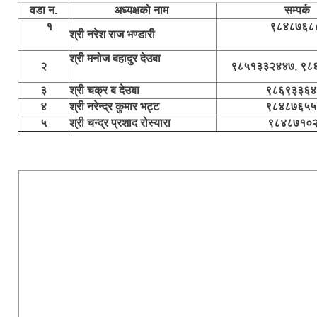
वडा न.
अध्यक्षको नाम
सम्पर्क
१
९८४८७६
श्री नरेश राज भण्डारी
श्री मनोज बहादुर देउबा
२
९८५१३३२४४७, ९८
३
श्री चक्र ब देउबा
९८६९३३६४
४
श्री नरेन्द्र कुमार भट्ट
९८४८७६५५
५
श्री चन्द्र प्रशाद रोस्यारा
९८४८७१०२