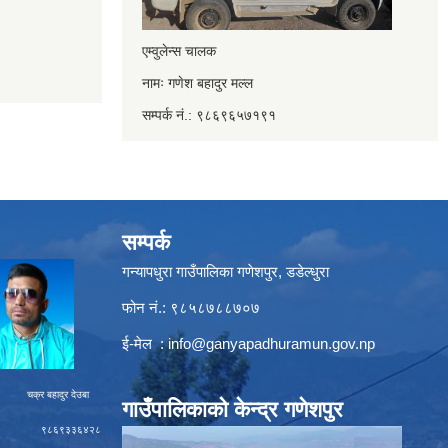
एम्वुलेन्स चालक
नामः गणेश बहादुर मल्ल
सम्पर्क नं.: ९८६९६५७१९१
सम्पर्क
गन्यापधुरा गाउँपालिका गणेशपुर, डडेल्धुरा
फोन नं.: ९८५८७८८७०७
ई-मेल :
info@ganyapadhuramun.gov.np
ादुर देउबा
गाउँपालिकाको केन्द्र गणेशपुर
९३३६४२८