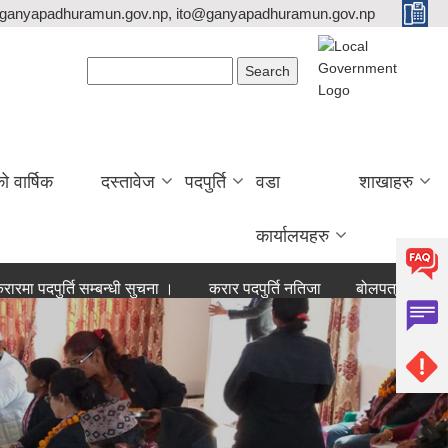
ganyapadhuramun.gov.np, ito@ganyapadhuramun.gov.np
Search form
Search
वार्षिक
दस्तावेज
पदपुर्ति
वडा
शाखाहरु
कार्यालयहरु
ुर्ति सम्बन्धी सुचना ।
करार पदपुर्ति नतिजा
बोलपत्र आह्वान सम्बन्धी 