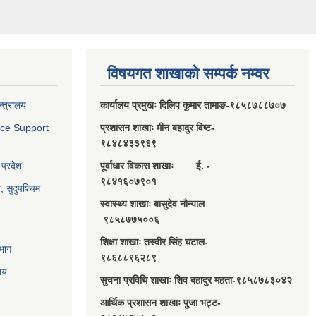
विषयगत शाखाको सम्पर्क नम्वर
न्त्रालय
कार्यालय प्रमुखः दिलिप कुमार तामाङ-९८५८७८८७०७
nce Support
प्रशासन शाखाः मीन बहादुर विष्ट-
९८४८४३३९६९
 प्रदेश
पूर्वाधार विकास शाखाः ई. -
९८४१६०७९०१
य, सुदुपश्चिम
स्वास्थ्य शाखाः बासुदेव नौन्याल
९८५८७७५००६
शिक्षा शाखाः तस्वीर सिंह घटाल-
भाग
९८६८८९६२८९
ालय
सुचना प्रविधि शाखाः शिव बहादुर महता-९८५८७८३०४२
आर्थिक प्रशासन शाखाः पुजा भट्ट-