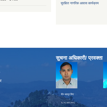
सुरक्षित नागरिक आवास कार्यक्रम
सुचना अधिकारी/ प्रवक्ता
ा
र
मीन बहादुर विष्ट चक्र बह
९८५८७७८७०८ ९८६