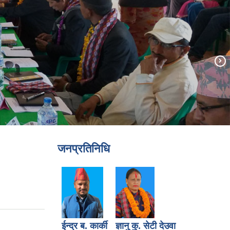
जनप्रतिनिधि
ईन्द्र ब. कार्की
ज्ञानु कु. सेटी देउवा